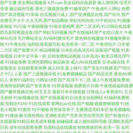
国产主播
美女网站视频黄
A片com
美女福利在线观看
狼人激情网
伦理片
香港
极品福利导航
黄色三级最新免费
91嫩草国产
午夜成年人网站
免费
国产高清视频
91草莓
丝瓜视频污成人
国产亚洲视品在线
国产玖玖
国产
免费毛不卡片
久久无码
国产精品网络
孕妇无码在线
91手机论坛
91视频
新地址
91日逼
午夜啪视频
91啪水蜜桃网
国产二区无码
91日韩在线观看
西瓜影院视频全集
国产孕妇无码视频
国产在线福利
国产在线日皮片
午夜
神马伦理
毛片网站美女
AV福利激情毛片
黄色网在线播放
91视频免费在
线
91午夜在线
福利在线视频导航
欧美喷潮一区二区
午夜理论片
日本第
二片区
国产免费大片
精品呦视频
日本乱伦高清无码
深夜国产视频
91刺
激视频
日本中文字幕一区
日韩免费精品视频
日本高清v
欧美日韩伦理午
夜
91碰超免费
亚洲色图网站
精品欧美
成人AV在线观看
日本a级在线
干
露脸熟女
在线观看黄色网
成人抖音
爰上碰91
国产美女91视频
国产情侣
片
97人人看
国产三级视频在线
91免费视频精品
国产精品另类
黄色AV网
站人
黄色91福利社
污网址18禁
国产高清不卡二区
成人午夜视频免费
欧
美激情福利网
国产青青青草
91草逼视频
免费看片日韩
午夜视频福利免费
国产嫩草视频在线
69叉叉叉
最新日本在线视频
日韩成人a
青青操91
五月
天婷婷
91短视频在线
国产在线观看的
白丝美女自慰网站
91福利免费视
频
加勒比91AV
91在线观看
黄网站av在线
国产视频
狠狠擼狠狠擼
91桃
色小视频
91激情
91干啪啪
青青操青青干
主播诱惑无码专区
欧美视频电
影
91播放
麻豆桃色网站
亚洲欧美国产另类
欧美伦理另类
国产刺激对白
在线观看91精品
欧美成年视频
操碰操揉
成人微拍福利导航
亚洲欧美国产
日韩
成年在线观看免费
岛国精品在线播放
狠狠撸第四色
欧美一页
女同