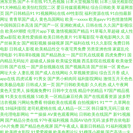
洲东京热
国产不卡在线
91九色视频
日本天堂视频导航
日本三级光棍影院
午夜影院 老湿青青草 欧美性爱专区 亚洲五码蜜桃 Av91自拍 国产一二av 人人
91大神精品
欧美怡红院院二区
爱豆传媒观看网站
综合日韩欧美
草逼网首
页
国产日韩精品91
91视频网站在线
69性影院
福利资源在线
91自拍最新
网址
青青草国产成人
黄色岛国网站
欧美一xxxxx
欧美gayv
91色情激情网
婷婷五月天 亚洲性情 91UU视频 avtt五月香 韩日中AV网址 欧美另类专区 欧美
中国韩国日本高清
国产国产一区
亚洲欧洲成人
日韩在线
久久国产影视综
合
欧美69潮喷
伦理片app下载
激情视频国产精品
91草莓久草超碰
成人性
艹人视频 97色97干 超碰碰激情 欧美人成综合网 午夜寂寞剧场 91撸人网 91
爱aa影院
欧美性爱插插
欧美日韩色黄片
91草莓影院
午夜电影网久久
国
产丝袜美女
国产精彩视频
操碰视屏
国产福利在线
91久久影院
免费日韩
电影
日韩成人影视
欧美精品性交
午夜宅男免费
另类亚洲色情
家庭乱伦
中文字幕熟女 操少妇综合网 麻豆专区 日韩精选av福利 伊人久久综合影院 97
理电影
91草B草B视频
国产精品熟女一
国产巨乳在线观看
四虎免费91
国
内精品无码短片
超碰成人操操
欧美猛交视频
西瓜影院在线观看
欧美做受
超碰在线播放 麻豆国产一二三四 日本女人毛片 午夜传媒A午夜 www天天精品
日韩
国产在线一
国产原创视频在线
国产视频高清
国产丝袜一区
黄色av
网址大全
人妻乱视
国产成人在线网站
久草视频资源站
综合五月香
成人
app在线
四虎试看
91男女
国产男小鲜肉同
福利影院网站
激情五月天色色
成人网欧美 蜜桃视频网 深夜影院日本a 亚洲精品二区三 99人与兽 超碰人人操
欧美极品电影
日韩成人第一页
国产日韩欧美电影
久久机热
成人午夜网
黄色天堂男人
操视频免费91
日韩中文在线
精品中的精品
97国产精品视
人人操 免费网站簧片 日韩狼友网站 午夜性av 91诱惑 福利射深夜av 欧美色中
频
91美女在线视频
51欧美
一区精品麻豆经典
国产在线观看资源
波多野
洁衣视频
污网站免费看
特级欧美在线观看
自拍视频91
91艹艹
久草网在
线
18福利影院
老司机蜜桃在线
成人精品一区二区
韩日爆乳无码三级
欧
色电影 香蕉午夜视频 在线AV视频网站 91人妻视频 另类天堂网 日韩av无码aa
美伦理电影网站
艹艹操操
AV黄色观看网站
日韩欧美在线国产
新91视频
网
国产精品分类在线
97午夜福利视频
岛国AV动作无码
波多野吉依电影
深夜福利导航 91激情就要激情 97色色资源总站 久草在线免费福利 人妖av 天
小h片免费
国产精品色色视屏
国产午夜成人
最新日韩精品
91福利视频导
航
欧美喷水影院
91爱爱视频
欧美色图论坛
91榴莲小视频
国产高清一卡