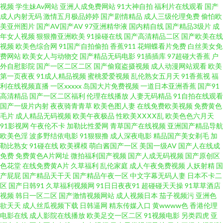
视频
学生妹Av网站
亚洲人成免费网站
91大神自拍
福利片在线观看
国产
精品 综合另类精品av 成人在线免费在线 欧美一A一片传媒 天天搞穴 亚洲超清
成人内射无码
激情五月极品婷婷
国产剧情精品
成人三级伦理免费
偷怕欧
美亚州图片
国产AV国产AV
97亚洲精华液
国内精自线
国产精品3级片
成
有码 avav亚洲 免费操性逼色 91n处女在线 成人免费在线看 久草性视频 青青
年女人视频
狠狠撸亚洲欧美
91操碰在线
国产高清精品二区
国产欧美在线
视频
欧美色综合网
91国产自拍偷拍
香蕉911
花蝴蝶看片免费
白丝美女免
费网站
欧美女人与动物交
国产精品无码电影
91插插库
97超碰大香蕉
户
操影院 性爱超碰 av不卡不伦 成人午夜剧场福利 美女变态网站 日韩A级片 视
外自慰影院
国产一区二区二区
国产偷窥盗摄视频
成人动漫网站观看
欧美
第一页夜夜
91成人精品视频
蜜桃爱爱视频
乱伦熟女五月天
91香蕉视
福
频爱肏屄的肉棒 亚洲情色1区2区 俺去也电影院 国产AB高清 欧美城a 天堂Av
利在线视频直播
一区xxxxx
岛国大片免费视频
一道日本亚洲香蕉
国产91
高清精品
国产一区二区福利
伦理在线播放
人妻无码精品
91自拍在线观看
国产一级片内射
夜夜骑青青草
欧美色图人妻
在线免费欧美视频
免费黄色
网导航 亚洲黄页网址大全 变态另类影音 国产人妖ts伪娘 欧美日AB 色婷婷福
毛片
成人精品无码视频
欧美午夜极品
性欧美ⅩⅩⅩⅩ乱
欧美色色六月天
91影视网
午夜伦不卡
加勒比性爱网
青草国产在线视频
亚洲国产精品导航
利导航 91视色 超碰97国产 大香蕉福利社 久久丁香五月 欧美影音 在线看91
欧美色淫
波多野结依电影
91狠狠撸
成人深夜电影
精品国产美女剃毛
加
勒比熟女
91碰在线
欧美裸模
萌白酱国产一区
美国一级AV
国产人在线成
免费
免费黄色A片网址
微拍福利国产视频
国产人成无码视频
国产原创区
91熟女爱爱 超碰人人摸人人操 久久精品福利导航 日本黄碟视频直播 亚洲操
色花堂
在线免费黄A片
久草福利
乱伦家庭
成人午夜免费视频
人妖射精
国
产屁屁
国产精品天干天
国产精品午夜一区
中文字幕无码人妻
日本不卡二
逼图片网 91极速视频 国产28页 精品久久九九 日韩高清无码破解 亚洲三级电
区
国产日韩91
久草福利视频网
91日日夜夜91
超碰碰天天操
91草草酒店
视频
韩日一区二区
国产激情视频网站
成人视频日本
茄子视频污
亚洲色
欲天天
成人丝瓜视频下载
日韩逼网
精东传媒入口
黄wwww色
香港伦理
91网站在线播放 国产久久 久久天天伊人 亚洲成人艺术网 91视频登陆 福利社
电影在线
成人影院在线播放
欧美足交一区二区
91视频电影
另类四虎
亚