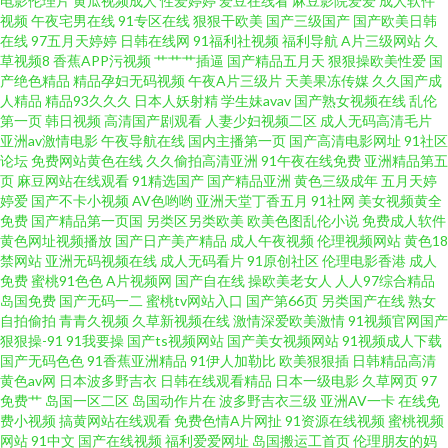
电影伦理片
黄瓜视频成人
性爱婷婷
爱豆在线看
麻豆影院爱爱
成人软件
视频
午夜宅男在线
91专区在线
狠狠干欧美
国产三级国产
国产欧美日韩
三区 青青操逼视频 偷拍色图亚洲 综合色色97 99热新网址是 福利社五月天 九
在线
97五月天婷婷
日韩在线网
91福利社视频
福利导航
A片三级网站
久
草视频8
香蕉APP污视频
艹艹艹插逼
国产精品五月天
狠狠操欧美性爱
国
一视频免费观看 欧美性爱综合 www狠狠干 欧亚精品导航 91v91cn av涩涩 国
产绝色精品
精品孕妇无码视频
午夜A片三级片
天美果冻传媒
久久国产成
人精品
精品93久久久
日本人妖射精
学生妹avav
国产熟女视频在线
乱伦
第一页
韩日视频
高清国产剧观看
人妻少妇视频二区
成人无码高清毛片
产操逼视频在线 日本影院 亚洲97综合 超碰1931夫妻 午夜肏屄网 91欧美传媒
亚洲av激情电影
午夜导航在线
国内主播第一页
国产高清电影网址
91社区
论坛
免费网站黄色在线
久久偷拍高清亚洲
91午夜在线免费
亚洲精品第五
午夜视频入口 www91极品 蜜芽精品视频 亚洲趁人 91热视 超碰男女 韩国有码
页
麻豆网站在线观看
91精选国产
国产精品亚洲
黄色三级成年
五月天婷
婷爱
国产不卡小视频
AV色哟哟
亚洲天堂丁香五月
91社网
美女视频黄全
免费
国产精品第一页国
另类区另类欧美
欧美色图乱伦小说
免费成人软件
一级在线 欧美免费bb 熟妇精品影院 中文字幕精东影业 美女天天肏 制服丝袜
黄色网址视频播放
国产日产美产精品
成人午夜视频
伦理视频网站
黄色18
禁网站
亚洲无码视频在线
成人无码看片
91原创社区
伦理电影香港
成人
VA 国产男女操逼视频 日韩肏逼 亚洲人与兽 AAA淫网 国产肛交在线 狼友内射
免费
蜜桃91色色
A片视频网
国产自在线
操欧美老女人
人人97综合精品
岛国免费
国产无码一二
蜜桃tv网站入口
国产第66页
另类国产在线
熟女
自拍偷拍
青青久视频
久草新视频在线
激情深爱欧美激情
91视频官网国产
日韩无码 日韩欧美骚极品 伊人成人香蕉网 久草婷婷在线 51国产视频在线 AV
狠狠操-91
91我要操
国产ts视频网站
国产美女视频网站
91视频成人下载
国产无码色色
91香蕉亚洲精品
91伊人加勒比
欧美狠狠插
日韩精品高清
综合伦理 国产色网站 美女午夜影院 少妇精品9 在线色资源 豆花AV在线播放
黄色av网
日本波多野吉衣
日韩在线观看精品
日本一级电影
久草网页
97
免费艹
岛国一区二区
岛国动作片在
波多野吉衣三级
亚洲AV一卡
在线免
费小视频
搞黄网站在线观看
免费色情A片网扯
91资源在线视频
蜜桃视频
久久资源总站 aa操逼网 欧美白丝在线 午夜福利67 91日皮子 精品狼人社區99
网站
91中文
国产在线视频
福利爱爱网址
岛国搬运工首页
伦理朋友的妈