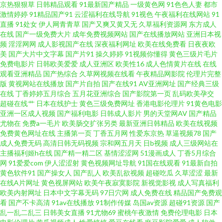
京热狠狠草
日韩精品观看
91最新国产精品
一级黄色网
91色色人妻
都市
秽网视频 黄色日逼视频 亚洲国产天天综合 爱豆传媒69AV 国产精品一二区 久
激情婷婷
91精品国产91
云涩福利在线导航
91视色
午夜福利在线网站
91
直播
91处女
伊人网青青草
国产又爽又黄又无
久草福利资源网
东方成人
在线
国产一级免费大片
成年免费视频网站
国产在线播放网站
亚洲日本视
草大香蕉91 欧日不卡 偷拍拍自超碰 97桃密网 都市激情色色 深夜福利在线91
频
淫淫网网
成人影视国产在线
深夜福利网址
欧美在线免费看
日夜夜欧
美
国产大片中文字幕
国产片91
操久婷婷
91视频你懂得
黄色三级片毛片
岛国AV网址 欧美呦呦啊啊啊 伊人韩国操 成人无码影院 红杏福利社 日本四虎
免费电影片
日韩欧美爱爱
成人亚洲区
欧美性16
成人色情黄片在线
在线
观看亚洲精品
国产热综合
久草网视频在线看
午夜精品网影院
伦理片完整
版
黄视网站在线播放
国产片自拍
国产在线91
AV亚洲网址
国产经典三级
AV蜜桃 亚洲成网站 91美女免费黑料 亚洲免费黄色网止 福利视频成人A片 欧
在线
丁香婷婷五月综合
五月花亚洲综合
国产影院第一页
乱码欧美孕交
超碰在线艹
日本在线护士
黄色三级免费网址
香港电影伦理片
91黄色电影
美性爱去干网 伊人午夜理论 岛国四级片 韩国av高清无码 另类综合在线 日本
亚洲一区成人视频
国产福利电影
日韩成人影片
男的天堂网AV
国产精品
尤物在
免费a一毛片
欧美肠交扩张另类
最新亚洲日韩精品
欧美在线视频
免费黄色网址在线
主播第一页
丁香五月网
性爱东京热
草逼视频78
国产
高清www 超碰AV在线 内射的网站 中文字幕剧情另类 福利av网 欧韩成人操 日
成人免费无码
高清日韩无码视频
宗和网五月天
日b视频
成人三级网站在
主播福利姬h在线
国产精一精二区
基情涩涩网
51漫画成人
丁香5月综合
韩理伦中文字幕 午夜剧场第一页 91黄色网入口一 www大男人影院 丁香综合
网
91爱爱com
伊人涩涩射
黄色视频网址导航
91国在线观看
91最新自拍
黄色软件91
国产操女人
国产乱人
欧美乱欲视频
超碰吃瓜
久草涩涩
最新
在线A片网址
黄色视屏网站
欧美午夜寂寞影院
新视觉影视
成人写真福利
素人 日本AⅤ在线观看 91殴美 超碰肏屄 男人天堂ww 日韩A视频 91国模在线
欧美内射网址
日本中文字幕无码
97日穴网
成人免费在线
精品国产免费观
看
国产不卡高清
91av在线播放
91制作传媒
岛国av资源
超碰91资源
国产
www91色 国产福利亚洲 久久偷拍视频 人人艹肏 成人片大香蕉 精品人妻二区
乱一乱二乱三
日韩美女直播
91尤物69
蜜桃午夜激情
免费伦理电影
日本