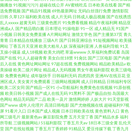
频播放
91视频污污污
超碰在线公开
AV蜜桃吃瓜
日本欧美在线看
国产精
选免费视频
国产精品91视频
69热最新网址
无码白丝强行免费
激情影院
日韩
久草123
福利欧美在线
成人片无码
日韩成人极品视频
国产在线诱惑
乱人xxxxx
超黄无码
三级黄色图片
91免费看视频
精品午夜福利网
精品亚
洲成a人
国产精品萌白酱
日本理论
91操电影
91一区
成人精品无
91国产
小视频
日韩美女免费直播
A片网站网址
激情文学色
国产主播第37页
青久
青青
日本精品在线播放
三级A片
国产日韩亚洲综合
91短视频网站
欧美骚
网站
丁香五月天亚洲
欧美大粗吊人妖
深夜福利亚洲
人兽福利导航
91叉
叉操小骚逼
成人18视频
欧美大鸡吧
草逼wwww
久草福利免费试看
岛国
国产在线
91人人超碰青青
美女白丝18禁
91肏比
国产三区电影
国产内射
后入在线
黄色网址网站网址
97超在线视
免费视频网站
精品欧美精品v
欧
美操碰
欧美二级片网址
精品成人无码视频
男女午夜福利影院
欧美三级电
影
免费黄色网址
成年版快手
日韩福利无码
四虎四房
亚洲AV在线豆花
亚
洲区成人
美女黄片免费观看
三级网站视频网
成人日韩精品
日韩福利专区
欧美二区女同
国产精品一区91
小x导航福利
免费黄色在线视频
91原创视
频
欧美日韩小视频
国产成人在线无码
91黑料不
国产极品自拍
岛国最大
色网站
精品无码国产二品
欧美一及片
激情网婷婷
人妖大片
91天堂影视
国产www
成年人伦理片
高清日韩电影
国产尤物视频在线
超碰福利97视
屏
91看片入口
日本国产成人视频
日本日韩欧美在线
黄色资料入口
黄色
网三级毛片
最新黄色av
麻豆影院免费
五月天堂丁香
国产精品水多
福利
所导航
三级视频网站J
51福利影院
丁香五月天av
18日本三级全黄
乱伦天
堂
国产在线短视频
丁香五月丁香婷婷
91精品又
爱豆传媒下载
丁香九月