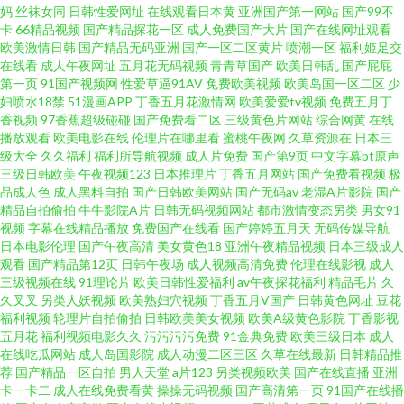
妈
丝袜女同
日韩性爱网址
在线观看日本黄
亚洲国产第一网站
国产99不
日本欧美色 91在线观看资源 福利AV网站 久操视频网 人人看人人摸 大香蕉青
卡
66精品视频
国产精品探花一区
成人免费国产大片
国产在线网址观看
欧美激情日韩
国产精品无码亚洲
国产一区二区黄片
喷潮一区
福利姬足交
在线看
成人午夜网址
五月花无码视频
青青草国产
欧美日韩乱
国产屁屁
草 日日撸日日操 爱豆传媒映画 日韩1234区 91社区成人在线 成人网址日韩 久
第一页
91国产视频网
性爱草逼91AV
免费欧美视频
欧美岛国一区二区
少
妇喷水18禁
51漫画APP
丁香五月花激情网
欧美爱爱tv视频
免费五月丁
草视频福利资源 日本素人直播 亚洲欧美不卡线 日本a天堂 99热大香蕉 欧美综
香视频
97香蕉超级碰碰
国产免费看二区
三级黄色片网站
综合网黄
在线
播放观看
欧美电影在线
伦理片在哪里看
蜜桃午夜网
久草资源在
日本三
级大全
久久福利
福利所导航视频
成人片免费
国产第9页
中文字幕bt原声
合色 日韩新片一区二区 日韩免费肏屄 超碰青娱乐奇米 精品欧美网站 日本不
三级日韩欧美
午夜视频123
日本推理片
丁香五月网站
国产免费看视频
极
品成人色
成人黑料自拍
国产日韩欧美网站
国产无码av
老湿A片影院
国产
卡A片 伊人99在线 青娱乐性爱网 a导航福利天堂 日本成人A片网址 www日韩
精品自拍偷拍
牛牛影院A片
日韩无码视频网站
都市激情变态另类
男女91
视频
字幕在线精品播放
免费国产在线看
国产婷婷五月天
无码传媒导航
日本电影伦理
国产午夜高清
美女黄色18
亚洲午夜精品视频
日本三级成人
欧美 韩国三级成人网 欧美性行为网站 亚州三级片 99这里有精品
观看
国产精品第12页
日韩午夜场
成人视频高清免费
伦理在线影视
成人
三级视频在线
91理论片
欧美日韩性爱福利
av午夜探花福利
精品毛片
久
久叉叉
另类人妖视频
欧美熟妇穴视频
丁香五月V国产
日韩黄色网址
豆花
福利视频
轮理片自拍偷拍
日韩欧美美女视频
欧美A级黄色影院
丁香影视
五月花
福利视频电影久久
污污污污免费
91金典免费
欧美三级日本
成人
在线吃瓜网站
成人岛国影院
成人动漫二区三区
久草在线最新
日韩精品推
荐
国产精品一区自拍
男人天堂
a片123
另类视频欧美
国产在线直播
亚洲
卡一卡二
成人在线免费看黄
操操无码视频
国产高清第一页
91国产在线播