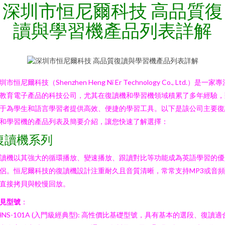
深圳市恒尼爾科技 高品質復
讀與學習機產品列表詳解
圳市恒尼爾科技（Shenzhen Heng Ni Er Technology Co., Ltd.）是一家
教育電子產品的科技公司，尤其在復讀機和學習機領域積累了多年經驗，
于為學生和語言學習者提供高效、便捷的學習工具。以下是該公司主要復
和學習機的產品列表及簡要介紹，讓您快速了解選擇：
復讀機系列
讀機以其強大的循環播放、變速播放、跟讀對比等功能成為英語學習的優
侶。恒尼爾科技的復讀機設計注重耐久且音質清晰，常常支持MP3或音
直接拷貝與較慢回放。
見型號
：
 HNS-101A (入門級經典型): 高性價比基礎型號，具有基本的選段、復讀適