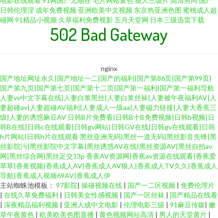
电影在线观看
91网国产尤物在
毛片网站黄色
狼人三级片
高清男同
国产
日韩伦理淫
成年免费视频
亚洲欧美中文视频
东京热亚洲色图
蜜桃成人超
碰网
91精品小视频
久草福利免费视影
五月天堂网
日本三级迅雷下载
502 Bad Gateway
nginx
国产地址网址永久|国产地址一二|国产的福利|国产第86页|国产第99页|
国产第九页|国产第七页|国产第十二页|国产第一福利|国产第一福利导航
人妻vv中文字幕在线|人妻白浆黑丝|人妻白浆丝袜|人妻被午夜福利AV|人
妻超碰av|人妻超碰AV福利|人妻成人一级aa|人妻磁力链接|人妻大香蕉三
级|人妻的诱惑麻豆AV
日韩B片免费看|日韩B十B免费视频|日韩b视频|日
韩B在线|日韩c在线观看|日韩gv网站|日韩GV在线|日韩gv在线观看|日韩
h片网站|日韩h片在线观看
黑丝亚洲无码|黑丝一道无码|黑丝影音先锋|黑
丝影院污|黑丝影院中文字幕|黑丝诱惑AV在线|黑丝资源AV|黑丝自拍av
网|黑丝综合网|黑丝足交13p
香蕉AV资源网|香蕉av资源在线观看|香蕉爱
草草|香蕉视频|香蕉成人AV|香蕉成人AV狼人|香蕉成人TV久久|香蕉成人
导航|香蕉成人视频69AV|香蕉成人伊
主站蜘蛛池模板：
97影院
|
操碰视频在线
|
国产一二区视频
|
免费伦理片
|
在线久草免费福利
|
日韩美女性感视频
|
国产一区丝袜
|
国产精品在线看
|
深夜精品福利视频
|
亚洲人成中文电影
|
伦理电影三级
|
91麻豆传媒
|
嫩
草午夜黄色
|
欧美欧美色图直播
|
黄色视频网站高清
|
男人的天堂黄片
|