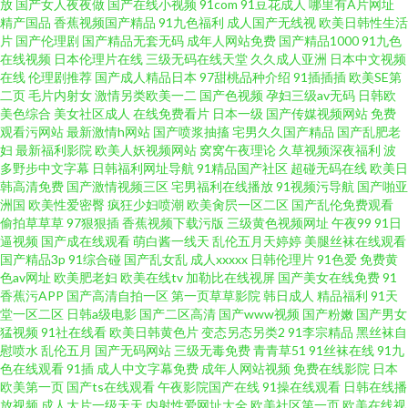
放
国产女人夜夜做
国产在线小视频
91com
91豆花成人
哪里有A片网址
精产国品
香蕉视频国产精品
91九色福利
成人国产无线视
欧美日韩性生活
片
国产伦理剧
国产精品无套无码
成年人网站免费
国产精品1000
91九色
在线视频
日本伦理片在线
三级无码在线天堂
久久成人亚洲
日本中文视频
在线
伦理剧推荐
国产成人精品日本
97甜桃品种介绍
91插插插
欧美SE第
二页
毛片内射女
激情另类欧美一二
国产色视频
孕妇三级av无码
日韩欧
美色综合
美女社区成人
在线免费看片
日本一级
国产传媒视频网站
免费
观看污网站
最新激情h网站
国产喷浆抽搐
宅男久久国产精品
国产乱肥老
妇
最新福利影院
欧美人妖视频网站
窝窝午夜理论
久草视频深夜福利
波
多野步中文字幕
日韩福利网址导航
91精品国产社区
超碰无码在线
欧美日
韩高清免费
国产激情视频三区
宅男福利在线播放
91视频污导航
国产啪亚
洲国
欧美性爱密臀
疯狂少妇喷潮
欧美肏屄一区二区
国产乱伦免费观看
偷拍草草草
97狠狠插
香蕉视频下载污版
三级黄色视频网址
午夜99
91日
逼视频
国产成在线观看
萌白酱一线天
乱伦五月天婷婷
美腿丝袜在线观看
国产精品3p
91综合碰
国产乱女乱
成人xxxxx
日韩伦理片
91色爱
免费黄
色av网址
欧美肥老妇
欧美在线tv
加勒比在线视屏
国产美女在线免费
91
香蕉污APP
国产高清自拍一区
第一页草草影院
韩日成人
精品福利
91天
堂一区二区
日韩a级电影
国产二区高清
国产www视频
国产粉嫩
国产男女
猛视频
91社在线看
欧美日韩黄色片
变态另态另类2
91李宗精品
黑丝袜自
慰喷水
乱伦五月
国产无码网站
三级无毒免费
青青草51
91丝袜在线
91九
色在线观看
91插
成人中文字幕免费
成年人网站视频
免费在线影院
日本
欧美第一页
国产ts在线观看
午夜影院国产在线
91操在线观看
日韩在线播
放视频
成人大片一级天天
内射性爱网址大全
欧美社区第一页
欧美在线视