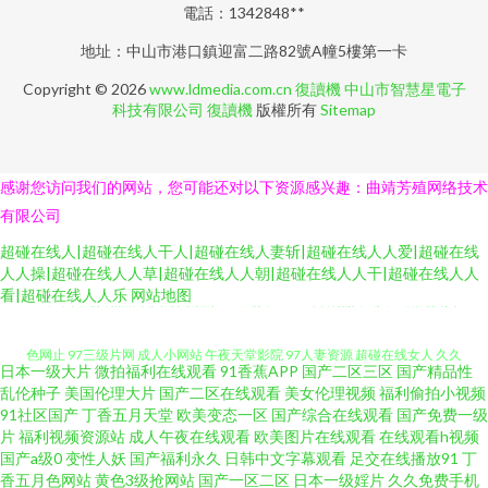
電話：1342848**
地址：中山市港口鎮迎富二路82號A幢5樓第一卡
Copyright © 2026
www.ldmedia.com.cn
復讀機
中山市智慧星電子
科技有限公司
復讀機
版權所有
Sitemap
感谢您访问我们的网站，您可能还对以下资源感兴趣：曲靖芳殖网络技术
有限公司
超碰在线人|超碰在线人干人|超碰在线人妻斩|超碰在线人人爱|超碰在线
人人操|超碰在线人人草|超碰在线人人朝|超碰在线人人干|超碰在线人人
久草午夜免费精品 欧美另类激情 久久免费一二三 日韩熟女成人 亚洲免费黄
看|超碰在线人人乐
网站地图
色网止 97三级片网 成人小网站 午夜天堂影院 97人妻资源 超碰在线女人 久久
日本一级大片
微拍福利在线观看
91香蕉APP
国产二区三区
国产精品性
乱伦种子
美国伦理大片
国产二区在线观看
美女伦理视频
福利偷拍小视频
深夜福利 色婷婷成人网址 91香蕉网 丝袜足交在线视频 俺也去色色 欧美啪在
91社区国产
丁香五月天堂
欧美变态一区
国产综合在线观看
国产免费一级
片
福利视频资源站
成人午夜在线观看
欧美图片在线观看
在线观看h视频
线 微拍1024 操碰人人 精品国语逼 日本蜜桃视频二区 午夜精品久久99 欧美韩
国产a级0
变性人妖
国产福利永久
日韩中文字幕观看
足交在线播放91
丁
香五月色网站
黄色3级抢网站
国产一区二区
日本一级婬片
久久免费手机